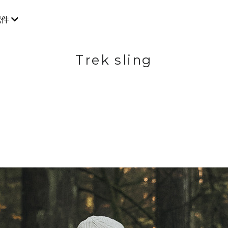
配件
Trek sling