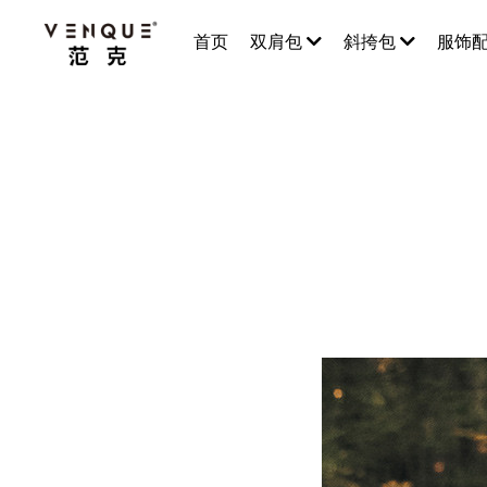
首页
双肩包
斜挎包
服饰