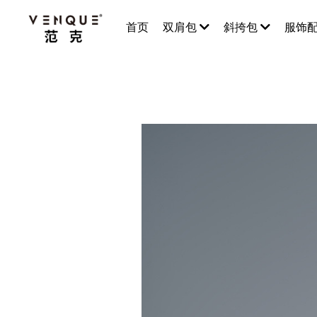
首页
双肩包
斜挎包
服饰